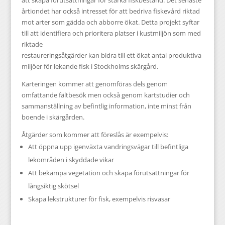
att skapa förutsättningar för starka fiskbestånd. Det senaste
årtiondet har också intresset för att bedriva fiskevård riktad
mot arter som gädda och abborre ökat. Detta projekt syftar
till att identifiera och prioritera platser i kustmiljön som med
riktade
restaureringsåtgärder kan bidra till ett ökat antal produktiva
miljöer för lekande fisk i Stockholms skärgård.
Karteringen kommer att genomföras dels genom
omfattande fältbesök men också genom kartstudier och
sammanställning av befintlig information, inte minst från
boende i skärgården.
Åtgärder som kommer att föreslås är exempelvis:
Att öppna upp igenväxta vandringsvägar till befintliga
lekområden i skyddade vikar
Att bekämpa vegetation och skapa förutsättningar för
långsiktig skötsel
Skapa lekstrukturer för fisk, exempelvis risvasar