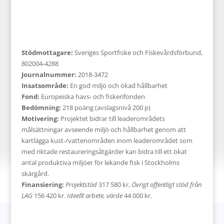
Stödmottagare:
Sveriges Sportfiske och Fiskevårdsförbund,
802004-4288
Journalnummer:
2018-3472
Insatsområde:
En god miljö och ökad hållbarhet
Fond:
Europeiska havs- och fiskerifonden
Bedömning:
218 poäng (avslagsnivå 200 p)
Motivering:
Projektet bidrar till leaderområdets
målsättningar avseende miljö och hållbarhet genom att
kartlägga kust-/vattenområden inom leaderområdet som
med riktade restaureringsåtgärder kan bidra till ett ökat
antal produktiva miljöer för lekande fisk i Stockholms
skärgård.
Finansiering:
Projektstöd
317 580 kr,
Övrigt offentligt stöd från
LAG
156 420 kr.
Ideellt arbete, värde
44 000 kr.