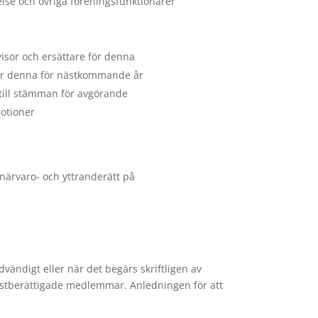
else och övriga föreningsfunktionärer
isor och ersättare för denna
ör denna för nästkommande år
ill stämman för avgörande
otioner
ärvaro- och yttranderätt på
vändigt eller när det begärs skriftligen av
röstberättigade medlemmar. Anledningen för att