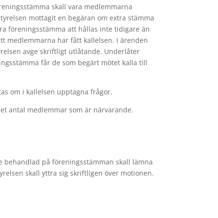
a föreningsstämma skall vara medlemmarna
 styrelsen mottagit en begäran om extra stämma
xtra föreningsstämma att hållas inte tidigare än
 att medlemmarna har fått kallelsen. I ärenden
elsen avge skriftligt utlåtande. Underlåter
eningsstämma får de som begärt mötet kalla till
as om i kallelsen upptagna frågor.
det antal medlemmar som är närvarande.
lse behandlad på föreningsstämman skall lämna
yrelsen skall yttra sig skriftligen över motionen.