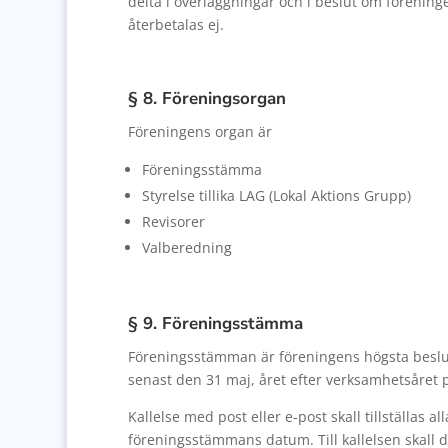
delta i överläggningar och i beslut om förenin
återbetalas ej.
§ 8. Föreningsorgan
Föreningens organ är
Föreningsstämma
Styrelse tillika LAG (Lokal Aktions Grupp)
Revisorer
Valberedning
§ 9. Föreningsstämma
Föreningsstämman är föreningens högsta besl
senast den 31 maj, året efter verksamhetsåret
Kallelse med post eller e-post skall tillställas 
föreningsstämmans datum. Till kallelsen skall 