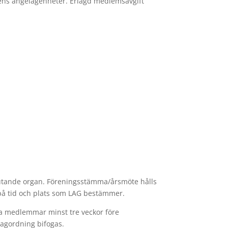
gens angelägenheter. Erlagd medlemsavgift
utande organ. Föreningsstämma/årsmöte hålls
 på tid och plats som LAG bestämmer.
alla medlemmar minst tre veckor före
dagordning bifogas.