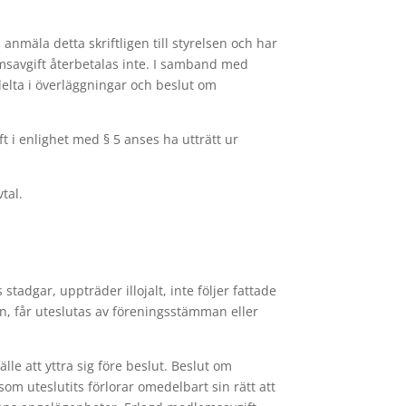
nmäla detta skriftligen till styrelsen och har
avgift återbetalas inte. I samband med
delta i överläggningar och beslut om
 i enlighet med § 5 anses ha utträtt ur
tal.
dgar, uppträder illojalt, inte följer fattade
n, får uteslutas av föreningsstämman eller
lle att yttra sig före beslut. Beslut om
m uteslutits förlorar omedelbart sin rätt att