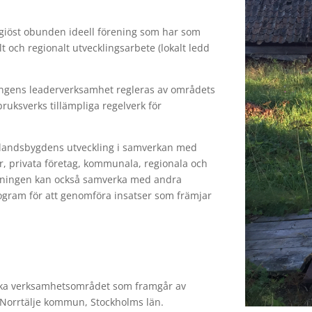
ligiöst obunden ideell förening som har som
 och regionalt utvecklingsarbete (lokalt ledd
ningens leaderverksamhet regleras av områdets
bruksverks tillämpliga regelverk för
 landsbygdens utveckling i samverkan med
r, privata företag, kommunala, regionala och
öreningen kan också samverka med andra
ogram för att genomföra insatser som främjar
fiska verksamhetsområdet som framgår av
t Norrtälje kommun, Stockholms län.