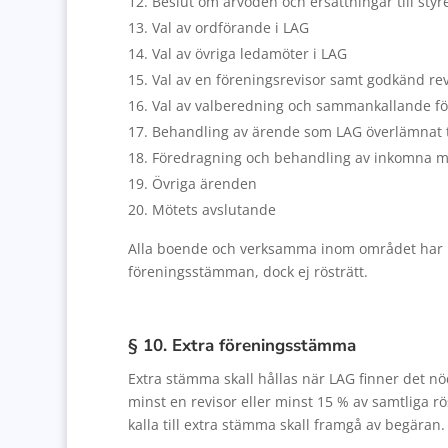
Beslut om arvoden och ersättningar till styr
Val av ordförande i LAG
Val av övriga ledamöter i LAG
Val av en föreningsrevisor samt godkänd rev
Val av valberedning och sammankallande f
Behandling av ärende som LAG överlämnat t
Föredragning och behandling av inkomna m
Övriga ärenden
Mötets avslutande
Alla boende och verksamma inom området har n
föreningsstämman, dock ej rösträtt.
§ 10. Extra föreningsstämma
Extra stämma skall hållas när LAG finner det nöd
minst en revisor eller minst 15 % av samtliga 
kalla till extra stämma skall framgå av begäran.