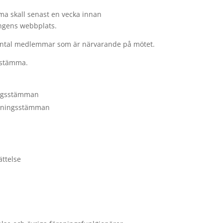
a skall senast en vecka innan
ingens webbplats.
ntal medlemmar som är närvarande på mötet.
 stämma.
ingsstämman
föreningsstämman
ttelse