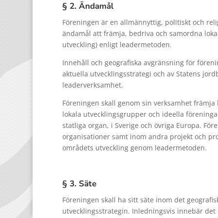
§ 2. Ändamål
Föreningen är en allmännyttig, politiskt och re
ändamål att främja, bedriva och samordna lokalt
utveckling) enligt leadermetoden.
Innehåll och geografiska avgränsning för före
aktuella utvecklingsstrategi och av Statens jord
leaderverksamhet.
Föreningen skall genom sin verksamhet främja
lokala utvecklingsgrupper och ideella föreninga
statliga organ, i Sverige och övriga Europa. F
organisationer samt inom andra projekt och pr
områdets utveckling genom leadermetoden.
§ 3. Säte
Föreningen skall ha sitt säte inom det geogra
utvecklingsstrategin. Inledningsvis innebär de