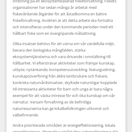
inriktning på en ekosystembaserad fiskeförvaltning. Fiskets
organisationer har sedan många år arbetat med
fiskevårdande åtgärder för att åstadkomma en bättre
fiskeförvaltning. Avsikten är att detta arbete ska fortsätta
och intensifieras under den kommande perioden med ett
hållbart fiske som en övergripande målsättning.
Olika insatser behövs för att värna om vår värdefulla miljö,
bevara den biologiska mångfalden, stärka
ekosystemtjänsterna och vara drivande i omställning till
hållbarhet. Vi eftersträvar aktiviteter som främjar kunskap,
utbyte, nytänkande, kompetensutveckling. Naturguidning,
kunskapsöverföring från äldre lantbrukare och fiskare,
konkreta naturvårdsinsatser, skyltade naturstigar kopplade
till intressanta aktiviteter för barn och unga är bara några
exempel för att väcka intresse för och öka kunskap om vår
närnatur. Varsam förvaltning av de befintliga
naturresurserna kan ge lokalbefolkningen utkomst och
välbefinnande.
Andra prioriterade områden är energieffektivisering, lokala
energilösningar, alternativa småskaliga avloppslösningar där