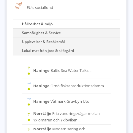
= EU:s socialfond
Hållbarhet & miljö
Samhörighet & Service
Upplevelser & Besöksmål
Lokal mat från jord & skärgård
Haninge
Baltic Sea Water Talks…
Haninge
Ornö fiskreproduktionsdamm…
Haninge
Våtmark Gruvbyn Utö
Norrtälje
Fria vandringsvägar mellan
Yxlömaren och Yxlöviken…
Norrtälje
Modernisering och