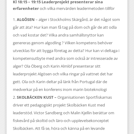
Kl 18:15 – 19:15 Leaderprojekt presenterar sina
erfarenheter
och vilka mervärden leadermetoden tillför
ALGÖSEN
– alger i Stockholms Skärgård, är det något som
går att äta? Hur kan man få tag på dom och går de att odla
och vad kostar det? Vilka andra samhällsnyttor kan
genereras genom algodling ? Vilken kompetens behöver
utvecklas för att bygga företag av detta? Hur kan vi deltaga i
kompetensutbyte med andra som också är intresserade av
alger? Ola Öberg och Karin Almlöf presenterar sitt
leaderprojekt Algösen och vilka ringar på vattnet det har
gett. Ola och Karin deltar på länk från Portugal där de
medverkar på en konferens inom marin bioteknologi
SKOLBÄCKEN KUST –
Organisationen Sportfiskarnas
driver ett pedagogiskt projekt Skolbäcken Kust med
leaderstöd. Victor Sandberg och Malin Kjellin berättar om
fiskevård på skoltid och läro-och upplevelsekonceptet
Skolbäcken. Att få se, höra och känna på en levande