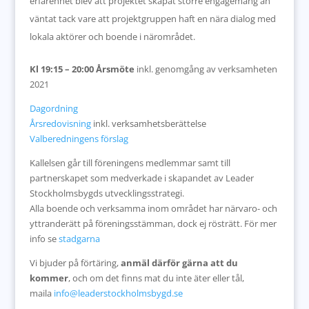
erfarenhet blev att projektet skapat större engagemang än
väntat tack vare att projektgruppen haft en nära dialog med
lokala aktörer och boende i närområdet.
Kl 19:15 – 20:00 Årsmöte
inkl. genomgång av verksamheten
2021
Dagordning
Årsredovisning
inkl. verksamhetsberättelse
Valberedningens förslag
Kallelsen går till föreningens medlemmar samt till
partnerskapet som medverkade i skapandet av Leader
Stockholmsbygds utvecklingsstrategi.
Alla boende och verksamma inom området har närvaro- och
yttranderätt på föreningsstämman, dock ej rösträtt. För mer
info se
stadgarna
Vi bjuder på förtäring,
anmäl därför gärna att du
kommer
, och om det finns mat du inte äter eller tål,
maila
info@leaderstockholmsbygd.se