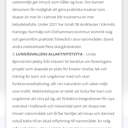
vattenmiljö ger intryck som håller sig kvar. Om barnen
dessutom får möjlighet att göra praktiska insatser som
skapar än mer liv i vattnet blir insatserna än mer
betydelsefulla. Under 2021 har totalt 58 skolklasser i Värmdö,
Haninge, Norrtälje och Östhammars kommun kommit iväg
och genomfört praktiskt fiskevård i sina närområden, bland
andra medverkade flera skärgårdsskolor.
LUNDÅSVALLENS ALLAKTIVITETSYTA
– Linda
Björnström Jeleby från Häverö SK berättar om föreningens
projekt som skapade en plats för kreativ rörelse, lek och
träning för barn och ungdomar med och utan
funktionsnedsättning, allt i en naturskön och säker miljö
utan trafik. Allaktivitetsytan är tänkt att locka fler barn och
ungdomar att röra på sig, att förbättra integrationen för nya
svenskar i Hallstavik och Häverödal samt att skapa mer
trivsel i närområdet och få fler familjer att trivas och därmed
också bidra till en ökad inflyttning till närområdet. En rolig