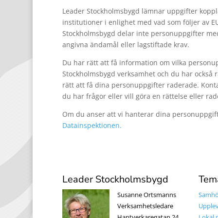
Leader Stockholmsbygd lämnar uppgifter kopplade 
institutioner i enlighet med vad som följer av EU
Stockholmsbygd delar inte personuppgifter med 
angivna ändamål eller lagstiftade krav.
Du har rätt att få information om vilka person
Stockholmsbygd verksamhet och du har också rät
rätt att få dina personuppgifter raderade. Kont
du har frågor eller vill göra en rättelse eller rad
Om du anser att vi hanterar dina personuppgifter
Datainspektionen.
Leader Stockholmsbygd
Tem
Susanne Ortsmanns
Samhör
Verksamhetsledare
Upplev
Hantverkaregatan 24
Lokal 