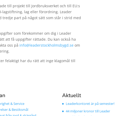
till projekt till Jordbruksverket och till EU:s
-lagstiftning, lag eller förordning. Leader
tredje part på något sätt som står i strid med
uppgifter som förekommer om dig i Leader
t att få uppgifter rättade. Du kan också ha
akta oss på
info@leaderstockholmsbygd.se
om
ering.
 felaktigt har du rätt att inge klagomål till
an
Aktuellt
ighet & Service
Leaderkontoret är på semester!
elser & Besöksmål
44 miljoner kronor till Leader
mat från jord & skärgård