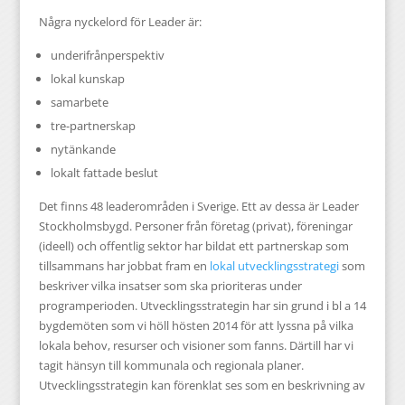
Några nyckelord för Leader är:
underifrånperspektiv
lokal kunskap
samarbete
tre-partnerskap
nytänkande
lokalt fattade beslut
Det finns 48 leaderområden i Sverige. Ett av dessa är Leader
Stockholmsbygd. Personer från företag (privat), föreningar
(ideell) och offentlig sektor har bildat ett partnerskap som
tillsammans har jobbat fram en
lokal utvecklingsstrategi
som
beskriver vilka insatser som ska prioriteras under
programperioden. Utvecklingsstrategin har sin grund i bl a 14
bygdemöten som vi höll hösten 2014 för att lyssna på vilka
lokala behov, resurser och visioner som fanns. Därtill har vi
tagit hänsyn till kommunala och regionala planer.
Utvecklingsstrategin kan förenklat ses som en beskrivning av