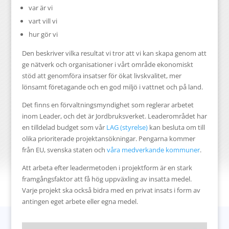
var är vi
vart vill vi
hur gör vi
Den beskriver vilka resultat vi tror att vi kan skapa genom att
ge nätverk och organisationer i vårt område ekonomiskt
stöd att genomföra insatser för ökat livskvalitet, mer
lönsamt företagande och en god miljö i vattnet och på land.
Det finns en förvaltningsmyndighet som reglerar arbetet
inom Leader, och det är Jordbruksverket. Leaderområdet har
en tilldelad budget som vår
LAG (styrelse)
kan besluta om till
olika prioriterade projektansökningar. Pengarna kommer
från EU, svenska staten och
våra medverkande kommuner
.
Att arbeta efter leadermetoden i projektform är en stark
framgångsfaktor att få hög uppväxling av insatta medel.
Varje projekt ska också bidra med en privat insats i form av
antingen eget arbete eller egna medel.