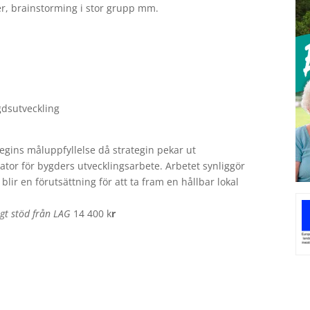
r, brainstorming i stor grupp mm.
dsutveckling
ategins måluppfyllelse då strategin pekar ut
tor för bygders utvecklingsarbete. Arbetet synliggör
ir en förutsättning för att ta fram en hållbar lokal
igt stöd från LAG
14 400 k
r