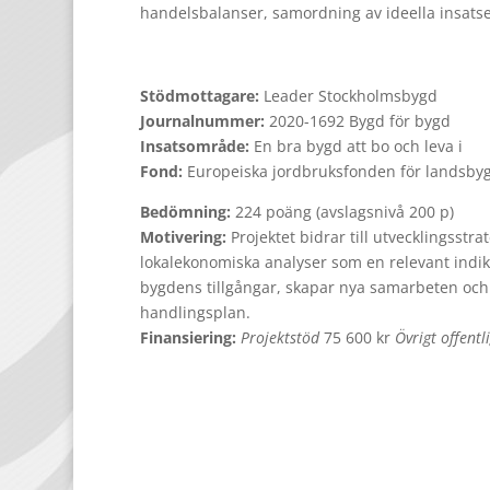
handelsbalanser, samordning av ideella insatse
Stödmottagare:
Leader Stockholmsbygd
Journalnummer:
2020-1692 Bygd för bygd
Insatsområde:
En bra bygd att bo och leva i
Fond:
Europeiska jordbruksfonden för landsbyg
Bedömning:
224 poäng (avslagsnivå 200 p)
Motivering:
Projektet bidrar till utvecklingsstr
lokalekonomiska analyser som en relevant indika
bygdens tillgångar, skapar nya samarbeten och bl
handlingsplan.
Finansiering:
Projektstöd
75 600 kr
Övrigt offentl