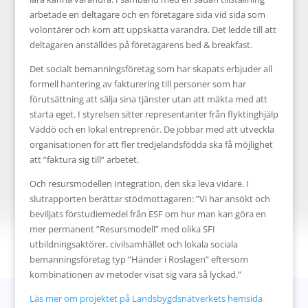
arbetade en deltagare och en företagare sida vid sida som
volontärer och kom att uppskatta varandra. Det ledde till att
deltagaren anställdes på företagarens bed & breakfast.
Det socialt bemanningsföretag som har skapats erbjuder all
formell hantering av fakturering till personer som har
förutsättning att sälja sina tjänster utan att mäkta med att
starta eget. I styrelsen sitter representanter från flyktinghjälp
Väddö och en lokal entreprenör. De jobbar med att utveckla
organisationen för att fler tredjelandsfödda ska få möjlighet
att ”faktura sig till” arbetet.
Och resursmodellen Integration, den ska leva vidare. I
slutrapporten berättar stödmottagaren: ”Vi har ansökt och
beviljats förstudiemedel från ESF om hur man kan göra en
mer permanent ”Resursmodell” med olika SFI
utbildningsaktörer, civilsamhället och lokala sociala
bemanningsföretag typ ”Händer i Roslagen” eftersom
kombinationen av metoder visat sig vara så lyckad.”
Läs mer om projektet på Landsbygdsnätverkets hemsida