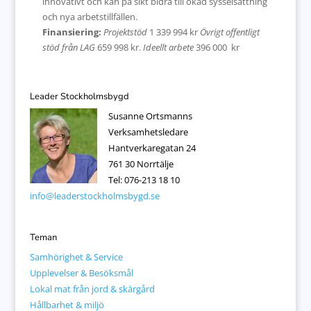
innovativt och kan på sikt bidra till ökad sysselsättning
och nya arbetstillfällen.
Finansiering:
Projektstöd
1 339 994 kr
Övrigt offentligt
stöd från LAG
659 998 kr.
Ideellt arbete
396 000 kr
Leader Stockholmsbygd
Susanne Ortsmanns
Verksamhetsledare
Hantverkaregatan 24
761 30 Norrtälje
Tel: 076-213 18 10
info@leaderstockholmsbygd.se
Teman
Samhörighet & Service
Upplevelser & Besöksmål
Lokal mat från jord & skärgård
Hållbarhet & miljö