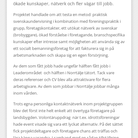
ökade kunskaper, nätverk och fler vägar till jobb.
Projektet handlade om att testa en metod: praktisk
svenskaundervisning i kombination med föreningspraktik i
grupp, företagskontakter, ett utökat nätverk av svenskar
(brobyggare), ökad förståelse i företagande, branschspecifika
kunskaper efter intresse samt möjligheten att använda sig av
ett socialt bemanningsföretag för att fakturera sig in på
arbetsmarknaden och skapa sig en egen försörjning.
Av dem som fått jobb hade ungefär hälften fått jobb i
Leaderområdet och hälften i Norrtälje tätort. Tack vare
deras referenser och CV blev alla attraktivare för flera
arbetsgivare. Av dem som jobbar i Norrtälje jobbar många
inom vården.
Trots egna personliga kontaktnätverk inom projektgruppen
blev det först inte helt enkelt att övertyga företagare på
landsbygden. Volontäruppdrag när t.ex. idrottsföreningar
hade event visade sig vara ett lyckat alternativ. På det sättet
fick projektdeltagare och företagare chans att träffas och
lära känna varandra. I samband med en sådan tillställning