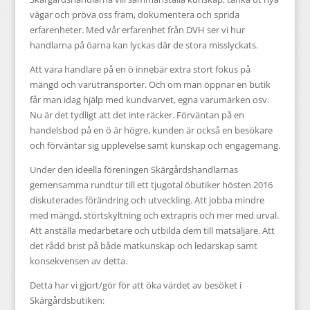
vägar och pröva oss fram, dokumentera och sprida
erfarenheter. Med vår erfarenhet från DVH ser vi hur
handlarna på öarna kan lyckas där de stora misslyckats.
Att vara handlare på en ö innebär extra stort fokus på
mängd och varutransporter. Och om man öppnar en butik
får man idag hjälp med kundvarvet, egna varumärken osv.
Nu är det tydligt att det inte räcker. Förväntan på en
handelsbod på en ö är högre, kunden är också en besökare
och förväntar sig upplevelse samt kunskap och engagemang.
Under den ideella föreningen Skärgårdshandlarnas
gemensamma rundtur till ett tjugotal öbutiker hösten 2016
diskuterades förändring och utveckling. Att jobba mindre
med mängd, störtskyltning och extrapris och mer med urval.
Att anställa medarbetare och utbilda dem till matsäljare. Att
det rådd brist på både matkunskap och ledarskap samt
konsekvensen av detta.
Detta har vi gjort/gör för att öka värdet av besöket i
Skärgårdsbutiken: