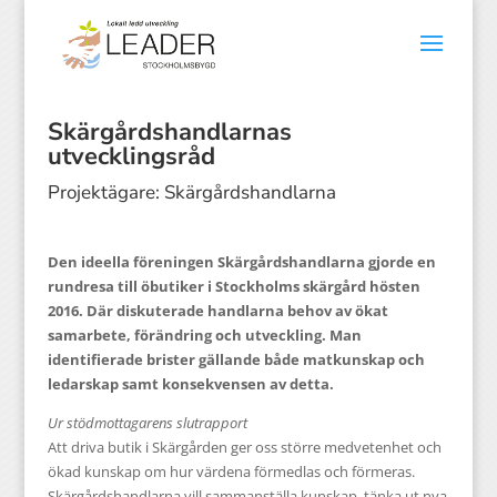
Skärgårdshandlarnas
utvecklingsråd
Projektägare: Skärgårdshandlarna
Den ideella föreningen Skärgårdshandlarna gjorde en
rundresa till öbutiker i Stockholms skärgård hösten
2016. Där diskuterade handlarna behov av ökat
samarbete, förändring och utveckling. Man
identifierade brister gällande både matkunskap och
ledarskap samt konsekvensen av detta.
Ur stödmottagarens slutrapport
Att driva butik i Skärgården ger oss större medvetenhet och
ökad kunskap om hur värdena förmedlas och förmeras.
Skärgårdshandlarna vill sammanställa kunskap, tänka ut nya