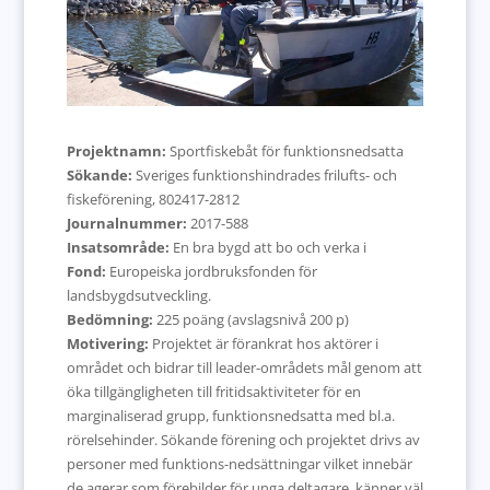
Projektnamn:
Sportfiskebåt för funktionsnedsatta
Sökande:
Sveriges funktionshindrades frilufts- och
fiskeförening, 802417-2812
Journalnummer:
2017-588
Insatsområde:
En bra bygd att bo och verka i
Fond:
Europeiska jordbruksfonden för
landsbygdsutveckling.
Bedömning:
225 poäng (avslagsnivå 200 p)
Motivering:
Projektet är förankrat hos aktörer i
området och bidrar till leader-områdets mål genom att
öka tillgängligheten till fritidsaktiviteter för en
marginaliserad grupp, funktionsnedsatta med bl.a.
rörelsehinder. Sökande förening och projektet drivs av
personer med funktions-nedsättningar vilket innebär
de agerar som förebilder för unga deltagare, känner väl