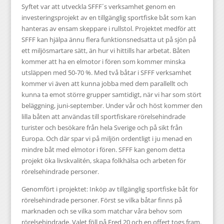
Syftet var att utveckla SFFF´s verksamhet genom en
investeringsprojekt av en tillgänglig sportfiske båt som kan
hanteras av ensam skeppare i rullstol. Projektet medför att
SFFF kan hjälpa ännu flera funktionsnedsatta ut på sjön på
ett miljösmartare sätt, än hur vi hittills har arbetat. Båten
kommer att ha en elmotor i fören som kommer minska
utsläppen med 50-70 %. Med två båtar i SFFF verksamhet
kommer vi även att kunna jobba med dem parallellt och
kunna ta emot större grupper samtidigt, när vi har som stört
beläggning, juni-september. Under vår och höst kommer den
lilla båten att användas till sportfiskare rörelsehindrade
turister och besökare från hela Sverige och på sikt från
Europa. Och där spar vi på miljön ordentligt i ju menad en
mindre båt med elmotor i fören. SFFF kan genom detta
projekt öka livskvalitén, skapa folkhälsa och arbeten för
rörelsehindrade personer.
Genomfört i projektet: Inköp av tillgänglig sportfiske båt för
rörelsehindrade personer. Först se vilka båtar finns på
marknaden och se vilka som matchar våra behov som
rörelsehindrade. Valet föll på Fred 20 och en offert togs fram.