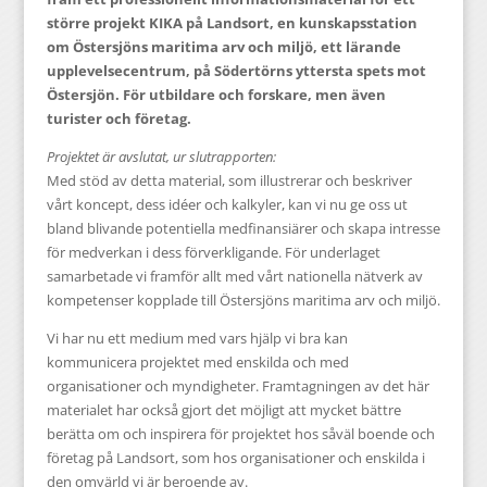
större projekt KIKA på Landsort, en kunskapsstation
om Östersjöns maritima arv och miljö, ett lärande
upplevelsecentrum, på Södertörns yttersta spets mot
Östersjön. För utbildare och forskare, men även
turister och företag.
Projektet är avslutat, ur slutrapporten:
Med stöd av detta material, som illustrerar och beskriver
vårt koncept, dess idéer och kalkyler, kan vi nu ge oss ut
bland blivande potentiella medfinansiärer och skapa intresse
för medverkan i dess förverkligande. För underlaget
samarbetade vi framför allt med vårt nationella nätverk av
kompetenser kopplade till Östersjöns maritima arv och miljö.
Vi har nu ett medium med vars hjälp vi bra kan
kommunicera projektet med enskilda och med
organisationer och myndigheter. Framtagningen av det här
materialet har också gjort det möjligt att mycket bättre
berätta om och inspirera för projektet hos såväl boende och
företag på Landsort, som hos organisationer och enskilda i
den omvärld vi är beroende av.