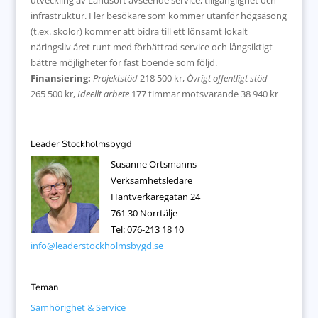
utveckling av Landsort avseende service, tillgänglighet och
infrastruktur. Fler besökare som kommer utanför högsäsong
(t.ex. skolor) kommer att bidra till ett lönsamt lokalt
näringsliv året runt med förbättrad service och långsiktigt
bättre möjligheter för fast boende som följd.
Finansiering:
Projektstöd
218 500 kr,
Övrigt offentligt stöd
265 500 kr,
Ideellt arbete
177 timmar motsvarande 38 940 kr
Leader Stockholmsbygd
Susanne Ortsmanns
Verksamhetsledare
Hantverkaregatan 24
761 30 Norrtälje
Tel: 076-213 18 10
info@leaderstockholmsbygd.se
Teman
Samhörighet & Service