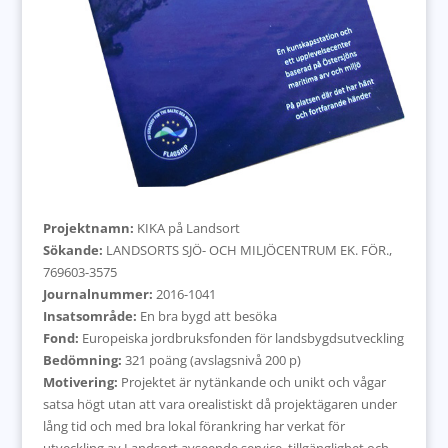
Projektnamn:
KIKA på Landsort
Sökande:
LANDSORTS SJÖ- OCH MILJÖCENTRUM EK. FÖR.,
769603-3575
Journalnummer:
2016-1041
Insatsområde:
En bra bygd att besöka
Fond:
Europeiska jordbruksfonden för landsbygdsutveckling
Bedömning:
321 poäng (avslagsnivå 200 p)
Motivering:
Projektet är nytänkande och unikt och vågar
satsa högt utan att vara orealistiskt då projektägaren under
lång tid och med bra lokal förankring har verkat för