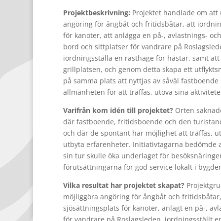
Projektbeskrivning:
Projektet handlade om att 
angöring för ångbåt och fritidsbåtar, att iordn
för kanoter, att anlägga en på-, avlastnings- och
bord och sittplatser för vandrare på Roslagsle
iordningsställa en rasthage för hästar, samt a
grillplatsen, och genom detta skapa ett utflyktsm
på samma plats att nyttjas av såväl fastboende
allmänheten för att träffas, utöva sina aktivitet
Varifrån kom idén till projektet?
Orten saknade 
där fastboende, fritidsboende och den turistand
och där de spontant har möjlighet att träffas, ut
utbyta erfarenheter. Initiativtagarna bedömde att
sin tur skulle öka underlaget för besöksnäringe
förutsättningarna för god service lokalt i bygde
Vilka resultat har projektet skapat?
Projektgru
möjliggöra angöring för ångbåt och fritidsbåtar
sjösättningsplats för kanoter, anlagt en på-, avl
för vandrare på Roslagsleden, iordningsställt e