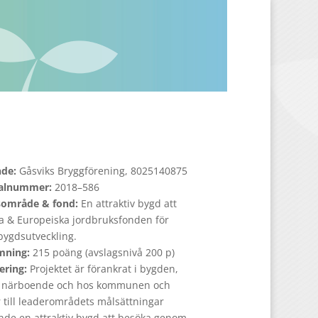
nde:
Gåsviks Bryggförening, 8025140875
nalnummer:
2018–586
sområde & fond:
En attraktiv bygd att
a & Europeiska jordbruksfonden för
bygdsutveckling.
mning:
215 poäng (avslagsnivå 200 p)
ering:
Projektet är förankrat i bygden,
 närboende och hos kommunen och
 till leaderområdets målsättningar
nde en attraktiv bygd att besöka genom