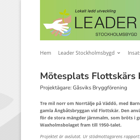
Hem
Leader Stockholmsbygd
Insa
Mötesplats Flottskärs
Projektägare: Gåsviks Bryggförening
Tre mil norr om Norrtälje på Väddö, med Barne
gamla Ångbåtsbryggan vid Flottskär. Den anv
för de stora mängder järnmalm, som bröts i gr
Waxholmsbolaget fram till 1950-talet.
Projektet är avslutat. Ur stödmottagarens rapport