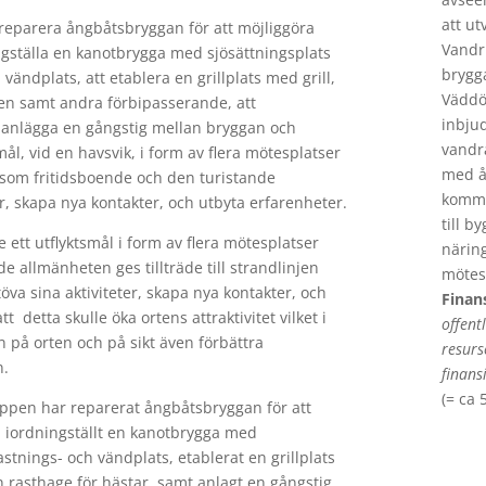
att ut
reparera ångbåtsbryggan för att möjliggöra
Vandr
ingställa en kanotbrygga med sjösättningsplats
brygg
 vändplats, att etablera en grillplats med grill,
Väddö
den samt andra förbipasserande, att
inbju
tt anlägga en gångstig mellan bryggan och
vandra
ål, vid en havsvik, i form av flera mötesplatser
med å
 som fritidsboende och den turistande
kommer
er, skapa nya kontakter, och utbyta erfarenheter.
till b
ett utflyktsmål i form av flera mötesplatser
näring
e allmänheten ges tillträde till strandlinjen
mötes
öva sina aktiviteter, skapa nya kontakter, och
Finan
 detta skulle öka ortens attraktivitet vilket i
offent
n på orten och på sikt även förbättra
resur
n.
finans
(= ca 
ppen har reparerat ångbåtsbryggan för att
, iordningställt en kanotbrygga med
astnings- och vändplats, etablerat en grillplats
n rasthage för hästar, samt anlagt en gångstig