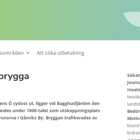
tsområden
Att söka utbetalning
 brygga
Söka
Jour
Insat
besök
ns Ö sydost ut, ligger vid Bagghusfjärden den
lands
ändes under 1800-talet som utskeppningsplats
Bedö
uvorna i Gåsviks By. Bryggan trafikerades av
Motiv
bland
bidrar
:
avsee