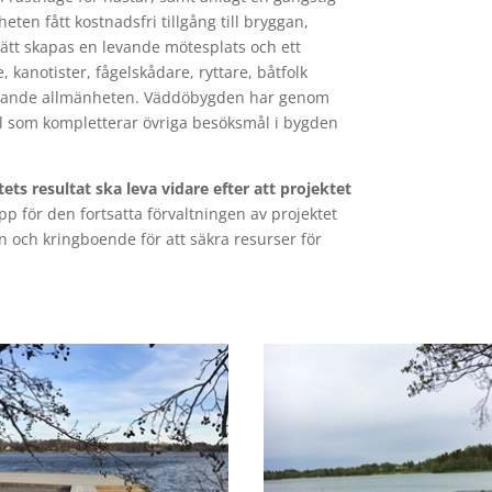
ten fått kostnadsfri tillgång till bryggan,
 sätt skapas en levande mötesplats och ett
, kanotister, fågelskådare, ryttare, båtfolk
istande allmänheten. Väddöbygden har genom
tsmål som kompletterar övriga besöksmål i bygden
ts resultat ska leva vidare efter att projektet
p för den fortsatta förvaltningen av projektet
 och kringboende för att säkra resurser för