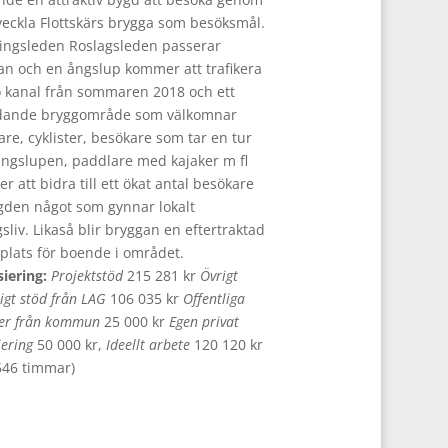
veckla Flottskärs brygga som besöksmål.
ingsleden Roslagsleden passerar
an och en ångslup kommer att trafikera
 kanal från sommaren 2018 och ett
dande bryggområde som välkomnar
re, cyklister, besökare som tar en tur
ngslupen, paddlare med kajaker m fl
 att bidra till ett ökat antal besökare
ygden något som gynnar lokalt
sliv. Likaså blir bryggan en eftertraktad
plats för boende i området.
siering:
Projektstöd
215 281 kr
Övrigt
ligt stöd från LAG
106 035 kr
Offentliga
ser från kommun
25 000 kr
Egen privat
iering
50 000 kr,
Ideellt arbete
120 120 kr
546 timmar)