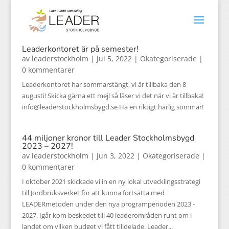
Leaderkontoret är på semester!
av
leaderstockholm
|
jul 5, 2022
|
Okategoriserade
|
0 kommentarer
Leaderkontoret har sommarstängt, vi är tillbaka den 8
augusti! Skicka gärna ett mejl så läser vi det när vi är tillbaka!
info@leaderstockholmsbygd.se Ha en riktigt härlig sommar!
44 miljoner kronor till Leader Stockholmsbygd
2023 – 2027!
av
leaderstockholm
|
jun 3, 2022
|
Okategoriserade
|
0 kommentarer
I oktober 2021 skickade vi in en ny lokal utvecklingsstrategi
till Jordbruksverket för att kunna fortsätta med
LEADERmetoden under den nya programperioden 2023 -
2027. Igår kom beskedet till 40 leaderområden runt om i
landet om vilken budget vi fått tilldelade. Leader...