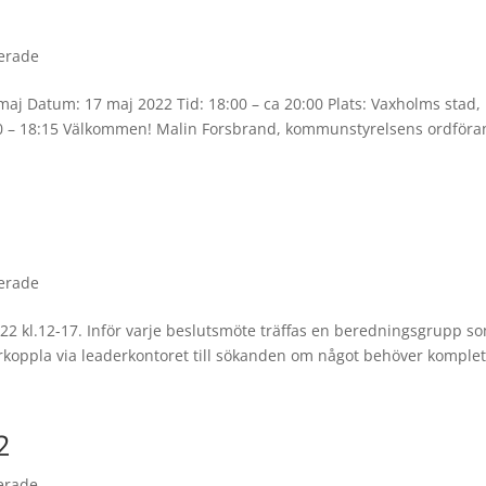
erade
j Datum: 17 maj 2022 Tid: 18:00 – ca 20:00 Plats: Vaxholms stad,
0 – 18:15 Välkommen! Malin Forsbrand, kommunstyrelsens ordföra
erade
22 kl.12-17. Inför varje beslutsmöte träffas en beredningsgrupp s
koppla via leaderkontoret till sökanden om något behöver komplet
2
erade