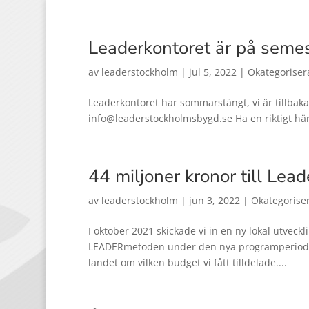
Leaderkontoret är på semes
av
leaderstockholm
|
jul 5, 2022
|
Okategoriser
Leaderkontoret har sommarstängt, vi är tillbaka d
info@leaderstockholmsbygd.se Ha en riktigt hä
44 miljoner kronor till Le
av
leaderstockholm
|
jun 3, 2022
|
Okategorise
I oktober 2021 skickade vi in en ny lokal utveckl
LEADERmetoden under den nya programperioden 
landet om vilken budget vi fått tilldelade....