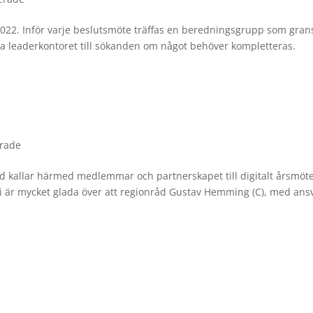
022. Inför varje beslutsmöte träffas en beredningsgrupp som gran
a leaderkontoret till sökanden om något behöver kompletteras.
erade
d kallar härmed medlemmar och partnerskapet till digitalt årsmöt
 Vi är mycket glada över att regionråd Gustav Hemming (C), med ansv