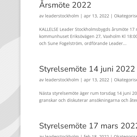
Årsmöte 2022
av
leaderstockholm
|
apr 13, 2022
|
Okategoris
KALLELSE Leader Stockholmsbygds årsmöte 17 ma
kommunhuset Eriksövägen 27, Vaxholm Kl 18:0
och Sune Fogelström, ordförande Leader...
Styrelsemöte 14 juni 2022
av
leaderstockholm
|
apr 13, 2022
|
Okategoris
Nästa styrelsemöte äger rum torsdag 14 juni 20
granskar och diskuterar ansökningarna och åter
Styrelsemöte 17 mars 202
av
leaderstockholm
|
feb 18, 2022
|
Okategoris