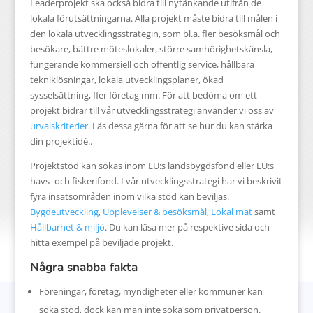
Leaderprojekt ska också bidra till nytänkande utifrån de
lokala förutsättningarna. Alla projekt måste bidra till målen i
den lokala utvecklingsstrategin, som bl.a. fler besöksmål och
besökare, bättre möteslokaler, större samhörighetskänsla,
fungerande kommersiell och offentlig service, hållbara
tekniklösningar, lokala utvecklingsplaner, ökad
sysselsättning, fler företag mm. För att bedöma om ett
projekt bidrar till vår utvecklingsstrategi använder vi oss av
urvalskriterier
. Läs dessa gärna för att se hur du kan stärka
din projektidé..
Projektstöd kan sökas inom EU:s landsbygdsfond eller EU:s
havs- och fiskerifond. I vår utvecklingsstrategi har vi beskrivit
fyra insatsområden inom vilka stöd kan beviljas.
Bygdeutveckling
,
Upplevelser & besöksmål
,
Lokal mat
samt
Hållbarhet & miljö
. Du kan läsa mer på respektive sida och
hitta exempel på beviljade projekt.
Några snabba fakta
Föreningar, företag, myndigheter eller kommuner kan
söka stöd, dock kan man inte söka som privatperson.