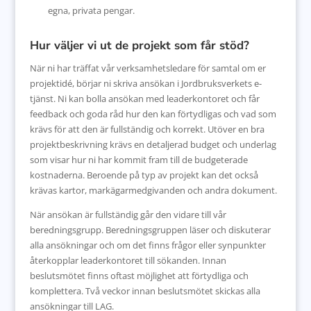
egna, privata pengar.
Hur väljer vi ut de projekt som får stöd?
När ni har träffat vår verksamhetsledare för samtal om er
projektidé, börjar ni skriva ansökan i Jordbruksverkets e-
tjänst. Ni kan bolla ansökan med leaderkontoret och får
feedback och goda råd hur den kan förtydligas och vad som
krävs för att den är fullständig och korrekt. Utöver en bra
projektbeskrivning krävs en detaljerad budget och underlag
som visar hur ni har kommit fram till de budgeterade
kostnaderna. Beroende på typ av projekt kan det också
krävas kartor, markägarmedgivanden och andra dokument.
När ansökan är fullständig går den vidare till vår
beredningsgrupp. Beredningsgruppen läser och diskuterar
alla ansökningar och om det finns frågor eller synpunkter
återkopplar leaderkontoret till sökanden. Innan
beslutsmötet finns oftast möjlighet att förtydliga och
komplettera. Två veckor innan beslutsmötet skickas alla
ansökningar till LAG.