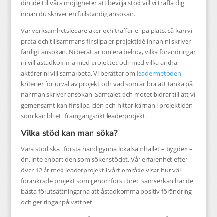
din idé till våra möjligheter att bevilja stöd vill vi träffa dig
innan du skriver en fullständig ansökan.
Vår verksamhetsledare åker och träffar er på plats, så kan vi
prata och tillsammans finslipa er projektidé innan ni skriver
färdigt ansökan. Ni berättar om era behov, vilka förändringar
ni vill åstadkomma med projektet och med vilka andra
aktörer ni vill samarbeta. Vi berättar om
leadermetoden
,
kriterier för urval av projekt och vad som är bra att tänka på
när man skriver ansökan. Samtalet och mötet bidrar till att vi
gemensamt kan finslipa idén och hittar kärnan i projektidén
som kan bli ett framgångsrikt leaderprojekt.
Vilka stöd kan man söka?
Våra stöd ska i första hand gynna lokalsamhället – bygden –
ön, inte enbart den som söker stödet. Vår erfarenhet efter
över 12 år med leaderprojekt i vårt område visar hur väl
förankrade projekt som genomförs i bred samverkan har de
bästa förutsättningarna att åstadkomma positiv förändring
och ger ringar på vattnet.