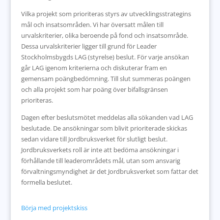
Vilka projekt som prioriteras styrs av utvecklingsstrategins
mål och insatsområden. Vi har översatt målen till
urvalskriterier, olika beroende på fond och insatsområde.
Dessa urvalskriterier ligger till grund för Leader
Stockholmsbygds LAG (styrelse) beslut. För varje ansökan
går LAG igenom kriterierna och diskuterar fram en
gemensam poängbedömning. Till slut summeras poängen
och alla projekt som har poäng över bifallsgränsen
prioriteras.
Dagen efter beslutsmötet meddelas alla sökanden vad LAG
beslutade. De ansökningar som blivit prioriterade skickas
sedan vidare till Jordbruksverket för slutligt beslut.
Jordbruksverkets roll är inte att bedöma ansökningar i
förhållande till leaderområdets mål, utan som ansvarig
förvaltningsmyndighet är det Jordbruksverket som fattar det
formella beslutet.
Börja med projektskiss